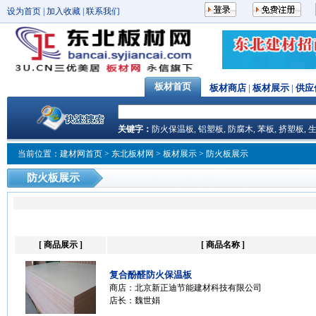
设为首页
|
加入收藏
|
联系我们
板材首页
板材商店
|
板材展示
|
供应
关键字：
防火保温板
,
铝塑板
,
防腐木
,
苯板
,
挤塑板
,
当前位置：
建材网首页
>
东北板材网
> 板材展示 > 防火板展示
防火板展示
[ 商品展示 ]
[ 商品名称 ]
复合酚醛防火保温板
商店：
北京新正迪节能建材科技有限公司
店长：魏世娟